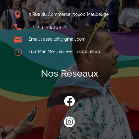

5 Rue du Commerce, 59600 Maubeuge

Tel : 03 27 53 34 24

Email : asso.lefil@gmail.com
}
Lun-Mar-Mer Jeu-Ven : 14:00-18:00
Nos Réseaux

