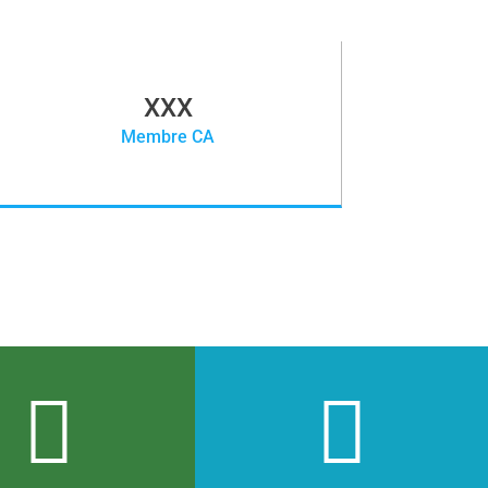
XXX
Membre CA

