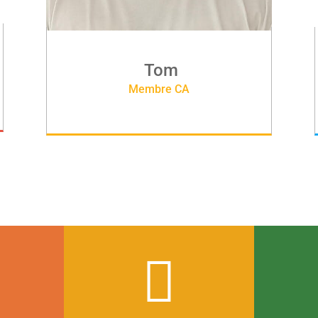
Tom
Membre CA
