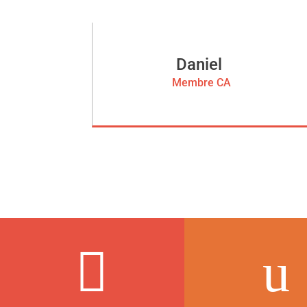
Daniel
Membre CA

u